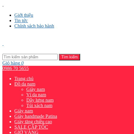
.
Giới thiệu
Tin tức
Chính sách bảo hành
Tìm kiếm
Giỏ hàng
0
0986 70 5655
Trang chủ
Đồ da nam
Giày nam
Ví da nam
Dây lưng nam
Túi xách nam
Giày nam
Giày handmade Patina
Giày tăng chiều cao
SALE CẤP TỐC
GIỜ VÀNG