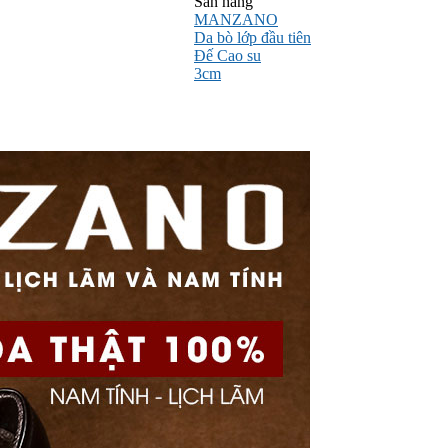
Sẵn hàng
MANZANO
Da bò lớp đầu tiên
Đế Cao su
3cm