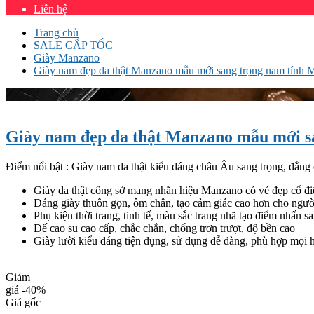
Liên hệ
Trang chủ
SALE CẤP TỐC
Giày Manzano
Giày nam đẹp da thật Manzano mẫu mới sang trọng nam tính
Giày nam đẹp da thật Manzano mẫu mới s
Điểm nổi bật : Giày nam da thật kiểu dáng châu Âu sang trọng, đẳng 
Giày da thật công sở mang nhãn hiệu Manzano có vẻ đẹp cổ đi
Dáng giày thuôn gọn, ôm chân, tạo cảm giác cao hơn cho ngư
Phụ kiện thời trang, tinh tế, màu sắc trang nhã tạo điểm nhấn s
Đế cao su cao cấp, chắc chắn, chống trơn trượt, độ bền cao
Giày lười kiểu dáng tiện dụng, sử dụng dễ dàng, phù hợp mọi 
Giảm
giá
-40%
Giá gốc