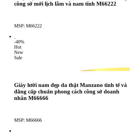
công sở mới lịch lãm và nam tính M66222
MSP: M66222
Lượt mua: 159
-40%
Hot
New
Sale
Giày lười nam đẹp da thật Manzano tinh tế và
đẳng cấp chuẩn phong cách công sở doanh
nhân M66666
MSP: M66666
Lượt mua: 159