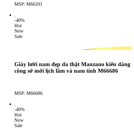
MSP: M66201
Lượt mua: 691
-40%
Hot
New
Sale
Giày lười nam đẹp da thật Manzano kiểu dáng
công sở mới lịch lãm và nam tính M66686
MSP: M66686
Lượt mua: 159
-40%
Hot
New
Sale