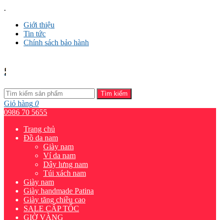
.
Giới thiệu
Tin tức
Chính sách bảo hành
Tìm kiếm
Giỏ hàng
0
0986 70 5655
Trang chủ
Đồ da nam
Giày nam
Ví da nam
Dây lưng nam
Túi xách nam
Giày nam
Giày handmade Patina
Giày tăng chiều cao
SALE CẤP TỐC
GIỜ VÀNG