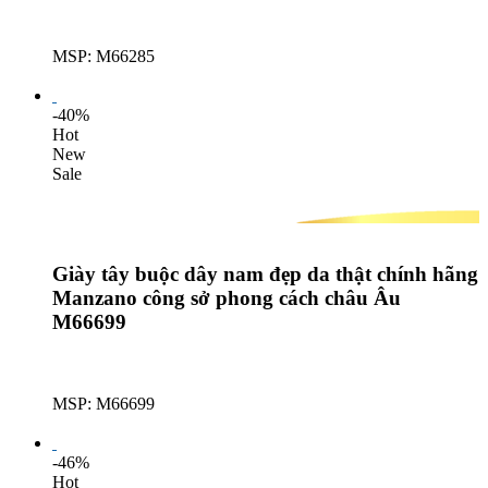
MSP: M66285
Lượt mua: 636
-40%
Hot
New
Sale
Giày tây buộc dây nam đẹp da thật chính hãng
Manzano công sở phong cách châu Âu
M66699
MSP: M66699
Lượt mua: 636
-46%
Hot