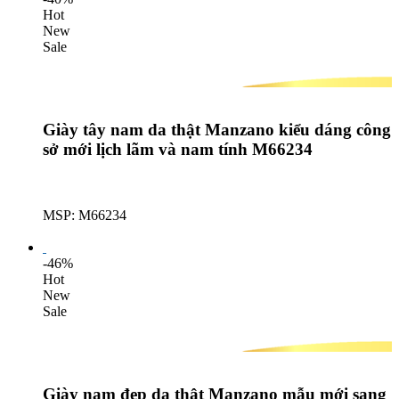
Hot
New
Sale
Giày tây nam da thật Manzano kiểu dáng công
sở mới lịch lãm và nam tính M66234
MSP: M66234
Lượt mua: 359
-46%
Hot
New
Sale
Giày nam đẹp da thật Manzano mẫu mới sang