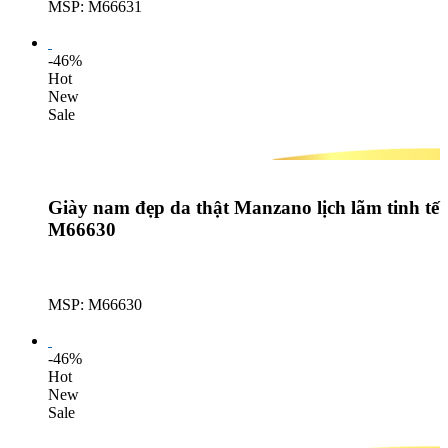
MSP: M66631
Lượt mua: 362
-46%
Hot
New
Sale
Giày nam đẹp da thật Manzano lịch lãm tinh tế
M66630
MSP: M66630
Lượt mua: 425
-46%
Hot
New
Sale