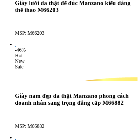
Giày lười da thật đế đúc Manzano kiểu dáng
thể thao M66203
MSP: M66203
Lượt mua: 601
-46%
Hot
New
Sale
Giày nam đẹp da thật Manzano phong cách
doanh nhân sang trọng đẳng cấp M66882
MSP: M66882
Lượt mua: 398