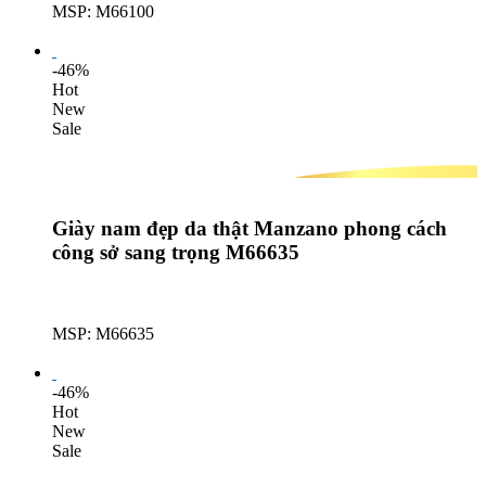
MSP: M66100
Lượt mua: 388
-46%
Hot
New
Sale
Giày nam đẹp da thật Manzano phong cách
công sở sang trọng M66635
MSP: M66635
Lượt mua: 253
-46%
Hot
New
Sale