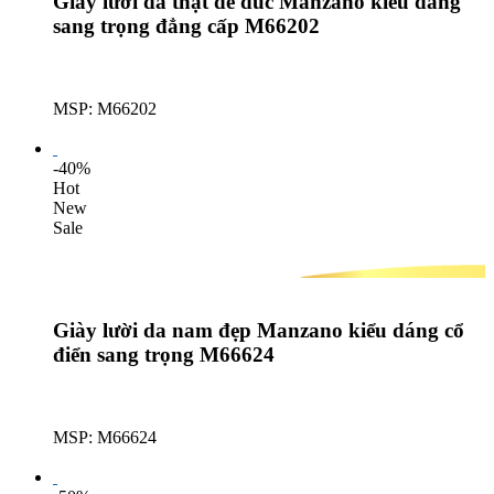
Giày lười da thật đế đúc Manzano kiểu dáng
sang trọng đẳng cấp M66202
MSP: M66202
Lượt mua: 601
-40%
Hot
New
Sale
Giày lười da nam đẹp Manzano kiểu dáng cổ
điển sang trọng M66624
MSP: M66624
Lượt mua: 682