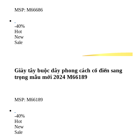
MSP: M66686
Lượt mua: 559
-40%
Hot
New
Sale
Giày tây buộc dây phong cách cổ điển sang
trọng mẫu mới 2024 M66189
MSP: M66189
Lượt mua: 636
-40%
Hot
New
Sale