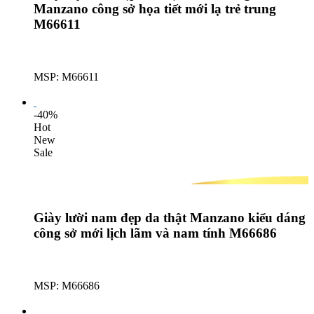
Manzano công sở họa tiết mới lạ trẻ trung
M66611
MSP: M66611
Lượt mua: 366
-40%
Hot
New
Sale
Giày lười nam đẹp da thật Manzano kiểu dáng
công sở mới lịch lãm và nam tính M66686
MSP: M66686
Lượt mua: 559