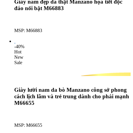
Giày nam đẹp da thật Manzano họa tiết độc
đáo nổi bật M66883
MSP: M66883
Lượt mua: 266
-40%
Hot
New
Sale
Giày lười nam da bò Manzano công sở phong
cách lịch lãm và trẻ trung dành cho phái mạnh
M66655
MSP: M66655
Lượt mua: 386