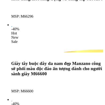
MSP: M66296
Lượt mua: 359
-40%
Hot
New
Sale
Giày tây buộc dây da nam đẹp Manzano công
sở phối màu độc đáo ấn tượng dành cho người
sành giày M66600
MSP: M66600
Lượt mua: 622
-40%