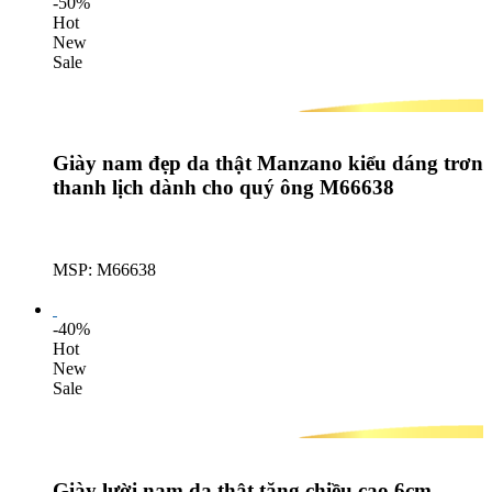
-50%
Hot
New
Sale
Giày nam đẹp da thật Manzano kiểu dáng trơn
thanh lịch dành cho quý ông M66638
MSP: M66638
Lượt mua: 318
-40%
Hot
New
Sale
Giày lười nam da thật tăng chiều cao 6cm