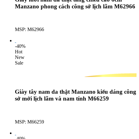
Manzano phong cách công sở lịch lãm M62966
MSP: M62966
Lượt mua: 620
-40%
Hot
New
Sale
Giày tây nam da thật Manzano kiểu dáng công
sở mới lịch lãm và nam tính M66259
MSP: M66259
Lượt mua: 359
-40%