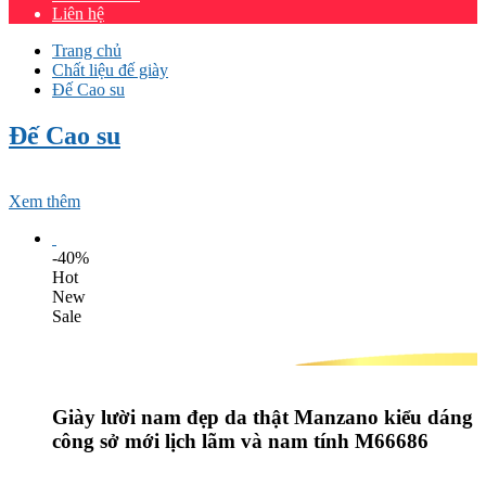
Liên hệ
Trang chủ
Chất liệu đế giày
Đế Cao su
Đế Cao su
Xem thêm
-40%
Hot
New
Sale
Giày lười nam đẹp da thật Manzano kiểu dáng
công sở mới lịch lãm và nam tính M66686