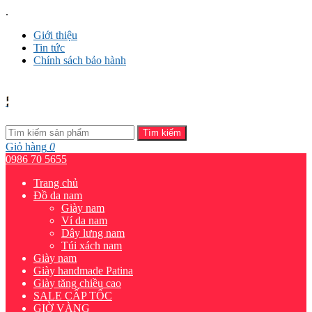
.
Giới thiệu
Tin tức
Chính sách bảo hành
Tìm kiếm
Giỏ hàng
0
0986 70 5655
Trang chủ
Đồ da nam
Giày nam
Ví da nam
Dây lưng nam
Túi xách nam
Giày nam
Giày handmade Patina
Giày tăng chiều cao
SALE CẤP TỐC
GIỜ VÀNG