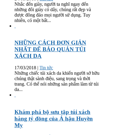
Nhắc đến giày, người ta nghĩ ngay đến
những đôi giày có dây, chúng rất đẹp và
được đông đảo mọi người sử dụng. Tuy
nhiên, có một bất...
NHỮNG CÁCH ĐƠN GIẢN
NHẤT ĐỂ BẢO QUẢN TÚI
XÁCH DA
17/03/2018
|
Tin tức
Những chiếc túi xách da khiến người sở hữu
chúng thật sành điệu, sang trọng và thời
trang. Có thể nói những sản phẩm làm từ túi
da...
Khám phá bộ sưu tập túi xách
hàng tỷ đồng của Á hậu Huyền
My