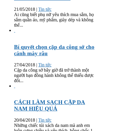
21/05/2018
|
Tin tức
Ai cũng biết phụ nữ yêu thích mua sắm, họ
sắm quần áo, mỹ phẩm, giày dép và không
thể...
Bí quyết chọn cặp da công sở cho
cánh mày râu
27/04/2018
|
Tin tức
Cặp da công sở bây giờ đã trở thành một
người bạn đồng hành không thể thiếu được
đối...
CÁCH LÀM SẠCH CẶP DA
NAM HIỆU QUẢ
20/04/2018
|
Tin tức
Những chiếc túi xách da nam mà anh em
luôn cưng chiều và yêu thích, bỗng chốc 1