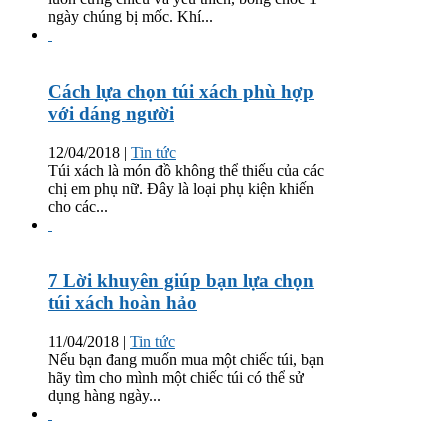
ngày chúng bị mốc. Khí...
Cách lựa chọn túi xách phù hợp
với dáng người
12/04/2018
|
Tin tức
Túi xách là món đồ không thể thiếu của các
chị em phụ nữ. Đây là loại phụ kiện khiến
cho các...
7 Lời khuyên giúp bạn lựa chọn
túi xách hoàn hảo
11/04/2018
|
Tin tức
Nếu bạn đang muốn mua một chiếc túi, bạn
hãy tìm cho mình một chiếc túi có thể sử
dụng hàng ngày...