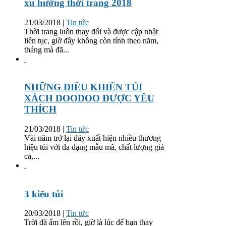
xu hướng thời trang 2018
21/03/2018
|
Tin tức
Thời trang luôn thay đổi và được cập nhật
liên tục, giờ đây không còn tính theo năm,
tháng mà đã...
NHỮNG ĐIỀU KHIẾN TÚI
XÁCH DOODOO ĐƯỢC YÊU
THÍCH
21/03/2018
|
Tin tức
Vài năm trở lại đây xuất hiện nhiều thương
hiệu túi với đa dạng mẫu mã, chất lượng giá
cả,...
3 kiểu túi
20/03/2018
|
Tin tức
Trời đã ấm lên rồi, giờ là lúc để bạn thay