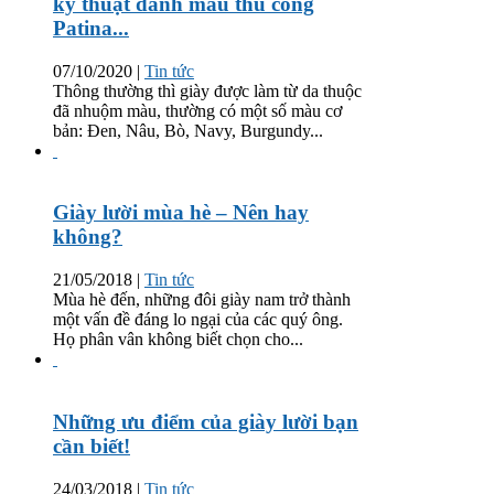
kỹ thuật đánh màu thủ công
Patina...
07/10/2020
|
Tin tức
Thông thường thì giày được làm từ da thuộc
đã nhuộm màu, thường có một số màu cơ
bản: Đen, Nâu, Bò, Navy, Burgundy...
Giày lười mùa hè – Nên hay
không?
21/05/2018
|
Tin tức
Mùa hè đến, những đôi giày nam trở thành
một vấn đề đáng lo ngại của các quý ông.
Họ phân vân không biết chọn cho...
Những ưu điểm của giày lười bạn
cần biết!
24/03/2018
|
Tin tức