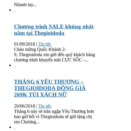
Nhanh tay...
Chương trình SALE khủng nhất
năm tại Thegioidoda
01/09/2018
|
Tin tức
Chào mừng Quốc Khánh 2-
9, Thegioidoda xin gửi đến quý khách hàng
chương trình khuyến mãi CỰC SỐC -...
THÁNG 6 YÊU THƯƠNG –
THEGIOIDODA ĐỒNG GIÁ
269K TÚI XÁCH NỮ
20/06/2018
|
Tin tức
Tháng 6 này sẽ tràn ngập Yêu Thương hơn
bao giờ hết vì Thegioidoda sẽ gửi tặng chị
em Chương...