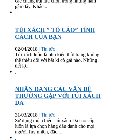
các chàng trai lựa chọn trong những năm
gần đây. Khác...
TÚI XÁCH ” TỐ CÁO” TÍNH
CÁCH CỦA BẠN
02/04/2018
|
Tin tức
Túi xách luôn là phụ kiện thời trang không
thể thiếu đối với bất kì cô gái nào. Những
tiết lộ...
NHẬN DẠNG CÁC VẤN ĐỀ
THƯỜNG GẶP VỚI TÚI XÁCH
DA
31/03/2018
|
Tin tức
Sử dụng một chiếc Túi xách Da cao cấp
luôn là lựa chọn hàng đầu dành cho mọi
người.Tuy nhiên, đặc...