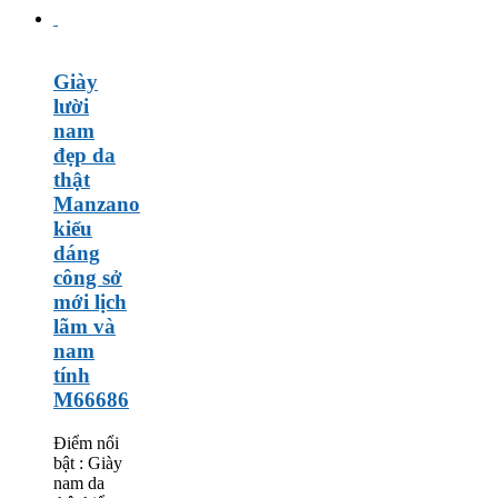
Giày
lười
nam
đẹp da
thật
Manzano
kiểu
dáng
công sở
mới lịch
lãm và
nam
tính
M66686
Điểm nổi
bật : Giày
nam da