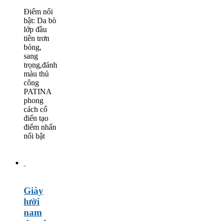
Điểm nổi
bật: Da bò
lớp đầu
tiên trơn
bóng,
sang
trọng,đánh
màu thủ
công
PATINA
phong
cách cổ
điển tạo
điểm nhấn
nổi bật
Giày
lười
nam