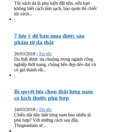
Túi xách da là phụ kiện đắt tiền, nếu bạn
không biết cách làm sạch, bảo quản thì chiếc
túi xách...
7 lưu ý để bạn mua được sản
phẩm từ da thật
26/03/2018
|
Tin tức
Da thật được ưa chuộng trong ngành công
nghiệp thời trang, chúng bền đẹp dẻo dai và
có giá thành rất...
Bí quyết lựa chọn thắt lưng nam
có kích thước phù hợp
24/03/2018
|
Tin tức
Chiều dài dây thắt lưng nam bao nhiêu là
phù hợp? Với những cách sau đây,
Thegioidoda sẽ...