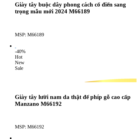
Giày tây buộc dây phong cách cổ điển sang
trọng mẫu mới 2024 M66189
MSP: M66189
Lượt mua: 636
-40%
Hot
New
Sale
Giày tây lười nam da thật đế phíp gỗ cao cấp
Manzano M66192
MSP: M66192
Lượt mua: 636