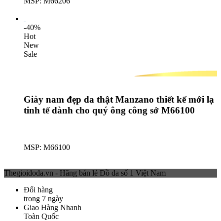
MSP: M66206
Lượt mua: 524
-40%
Hot
New
Sale
Giày nam đẹp da thật Manzano thiết kế mới lạ
tinh tế dành cho quý ông công sở M66100
MSP: M66100
Lượt mua: 388
Thegioidoda.vn - Hãng bán lẻ Đồ da số 1 Việt Nam
Đổi hàng
trong 7 ngày
Giao Hàng Nhanh
Toàn Quốc