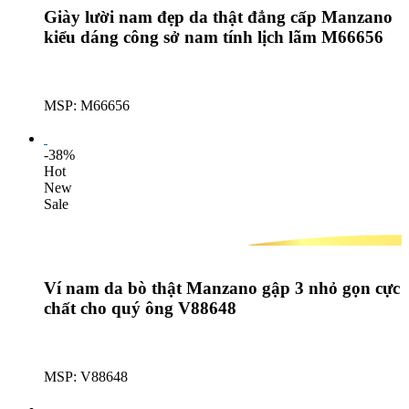
Giày lười nam đẹp da thật đẳng cấp Manzano
kiểu dáng công sở nam tính lịch lãm M66656
MSP: M66656
Lượt mua: 236
-38%
Hot
New
Sale
Ví nam da bò thật Manzano gập 3 nhỏ gọn cực
chất cho quý ông V88648
MSP: V88648
Lượt mua: 102