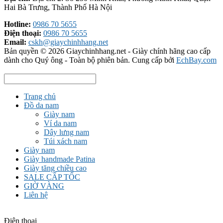
Hai Bà Trưng, Thành Phố Hà Nội
Hotline:
0986 70 5655
Điện thoại:
0986 70 5655
Email:
cskh@giaychinhhang.net
Bản quyền © 2026
Giaychinhhang.net - Giày chính hãng cao cấp
dành cho Quý ông
- Toàn bộ phiên bản.
Cung cấp bởi
EchBay.com
Trang chủ
Đồ da nam
Giày nam
Ví da nam
Dây lưng nam
Túi xách nam
Giày nam
Giày handmade Patina
Giày tăng chiều cao
SALE CẤP TỐC
GIỜ VÀNG
Liên hệ
Điện thoại