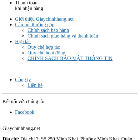
Thanh toán
khi nhận hàng
Giới thiệu Giaychinhhang.net
Câu hỏi thường gặp
Chính sách bảo hành
Chính sách giao hàng và thanh toán
Hợp tác
Quy chế hợp tác
Quy chế hoạt động
CHÍNH SÁCH BẢO MẬT THÔNG TIN
Công ty
Liên hệ
Kết nối với chúng tôi
Facebook
Giaychinhhang.net
Địa chỉ:
Địa chỉ 2: Số 250 Minh Khai, Phường Minh Khai, Quận