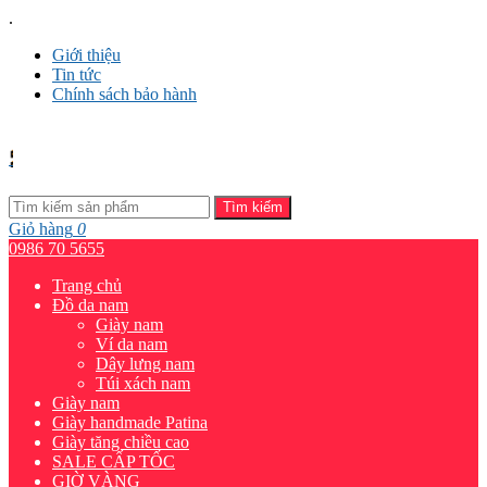
.
Giới thiệu
Tin tức
Chính sách bảo hành
Tìm kiếm
Giỏ hàng
0
0986 70 5655
Trang chủ
Đồ da nam
Giày nam
Ví da nam
Dây lưng nam
Túi xách nam
Giày nam
Giày handmade Patina
Giày tăng chiều cao
SALE CẤP TỐC
GIỜ VÀNG