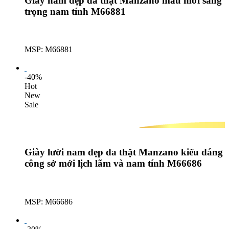
Giày nam đẹp da thật Manzano mẫu mới sang
trọng nam tính M66881
MSP: M66881
Lượt mua: 566
-40%
Hot
New
Sale
Giày lười nam đẹp da thật Manzano kiểu dáng
công sở mới lịch lãm và nam tính M66686
MSP: M66686
Lượt mua: 559