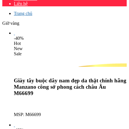
Liên hệ
Trang chủ
Giờ vàng
-40%
Hot
New
Sale
Giày tây buộc dây nam đẹp da thật chính hãng
Manzano công sở phong cách châu Âu
M66699
MSP: M66699
Lượt mua: 636