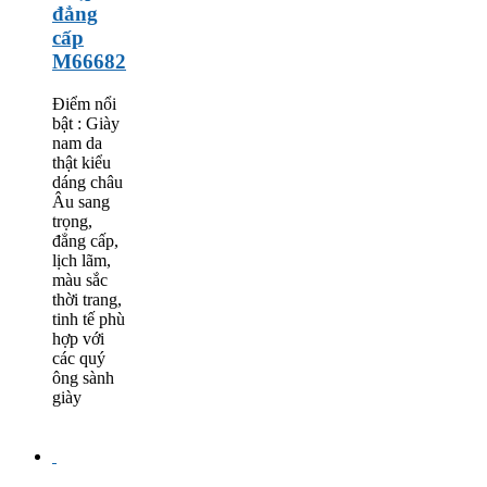
đẳng
cấp
M66682
Điểm nổi
bật : Giày
nam da
thật kiểu
dáng châu
Âu sang
trọng,
đẳng cấp,
lịch lãm,
màu sắc
thời trang,
tinh tế phù
hợp với
các quý
ông sành
giày