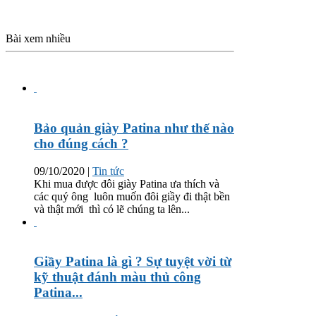
Bài xem nhiều
Bảo quản giày Patina như thế nào
cho đúng cách ?
09/10/2020
|
Tin tức
Khi mua được đôi giày Patina ưa thích và
các quý ông luôn muốn đôi giầy đi thật bền
và thật mới thì có lẽ chúng ta lên...
Giầy Patina là gì ? Sự tuyệt vời từ
kỹ thuật đánh màu thủ công
Patina...