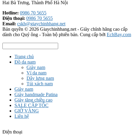
Hai Bà Trưng, Thành Phố Hà Nội
Hotline:
0986 70 5655
Điện thoại:
0986 70 5655
Email:
cskh@giaychinhhang.net
Bản quyền © 2026
Giaychinhhang.net - Giày chính hãng cao cấp
dành cho Quý ông
- Toàn bộ phiên bản.
Cung cấp bởi
EchBay.com
Trang chủ
Đồ da nam
Giày nam
Ví da nam
Dây lưng nam
Túi xách nam
Giày nam
Giày handmade Patina
Giày tăng chiều cao
SALE CẤP TỐC
GIỜ VÀNG
Liên hệ
Điện thoại