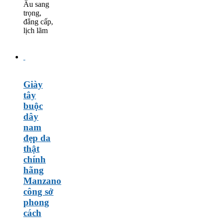
Âu sang
trọng,
đẳng cấp,
lịch lãm
Giày
tây
buộc
dây
nam
đẹp da
thật
chính
hãng
Manzano
công sở
phong
cách