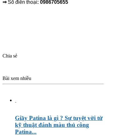
⇒
Số điên thoại
: 0986705655
Chia sẻ
Bài xem nhiều
Giầy Patina là gì ? Sự tuyệt vời từ
kỹ thuật đánh màu thủ công
Patina...