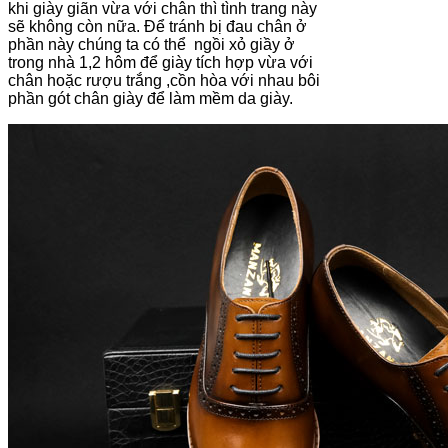
khi giày giãn vừa với chân thì tình trang này
sẽ không còn nữa. Để tránh bị đau chân ở
phần này chúng ta có thể ngồi xỏ giầy ở
trong nhà 1,2 hôm để giày tích hợp vừa với
chân hoặc rượu trắng ,cồn hòa với nhau bôi
phần gót chân giày để làm mềm da giày.