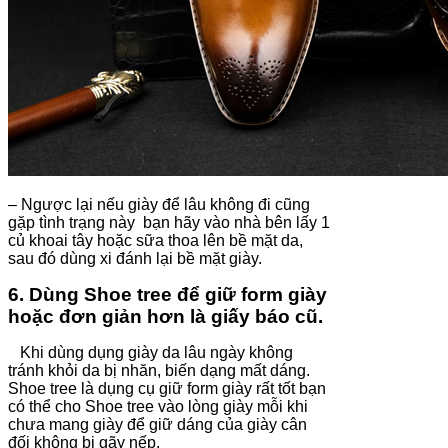
– Ngược lại nếu giày để lâu không đi cũng
gặp tình trạng này bạn hãy vào nhà bên lấy 1
củ khoai tây hoặc sữa thoa lên bề mặt da,
sau đó dùng xi đánh lại bề mặt giày.
6. Dùng
Shoe tree
để giữ form
giày
hoặc đơn giản hơn là giấy báo cũ.
Khi dùng dụng giày da lâu ngày không
tránh khỏi da bị nhăn, biến dạng mất dáng.
Shoe tree là dụng cụ giữ form giày rất tốt bạn
có thể cho Shoe tree vào lòng giày mỗi khi
chưa mang giày để giữ dáng của giày cân
đối không bị gãy nếp.