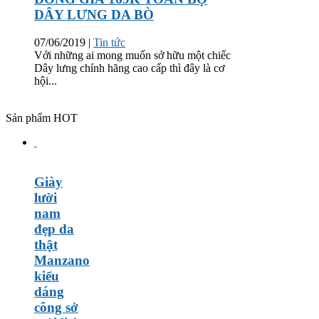
DÂY LƯNG DA BÒ
07/06/2019
|
Tin tức
Với những ai mong muốn sở hữu một chiếc
Dây lưng chính hãng cao cấp thì đây là cơ
hội...
Sản phẩm HOT
Giày
lười
nam
đẹp da
thật
Manzano
kiểu
dáng
công sở