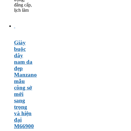
đẳng cấp,
lịch lãm
Giày
buộc
dây
nam da
đẹp
Manzano
mẫu
công sở
mới
sang
trọng
và hiện
đại
M66900