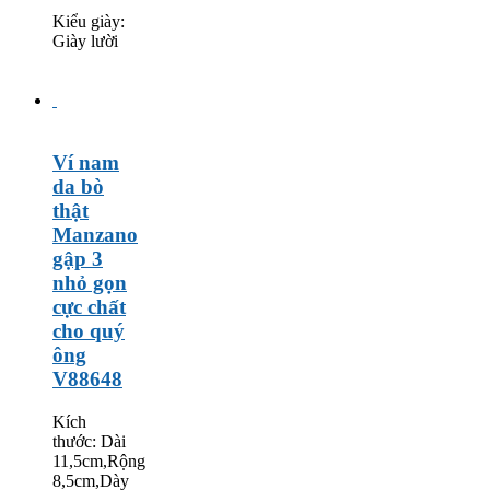
Kiểu giày:
Giày lười
Ví nam
da bò
thật
Manzano
gập 3
nhỏ gọn
cực chất
cho quý
ông
V88648
Kích
thước: Dài
11,5cm,Rộng
8,5cm,Dày