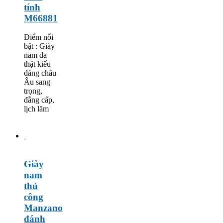
tính
M66881
Điểm nổi
bật : Giày
nam da
thật kiểu
dáng châu
Âu sang
trọng,
đẳng cấp,
lịch lãm
Giày
nam
thủ
công
Manzano
đánh