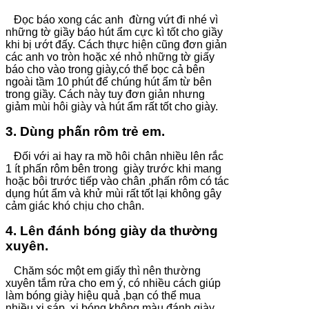
Đọc báo xong các anh đừng vứt đi nhé vì
những tờ giầy báo hút ẩm cực kì tốt cho giầy
khi bị ướt đấy. Cách thực hiện cũng đơn giản
các anh vo tròn hoặc xé nhỏ những tờ giấy
báo cho vào trong giày,có thể bọc cả bên
ngoài tầm 10 phút để chúng hút ẩm từ bên
trong giầy. Cách này tuy đơn giản nhưng
giảm mùi hôi giày và hút ẩm rất tốt cho giày.
3. Dùng phấn rôm trẻ em.
Đối với ai hay ra mồ hôi chân nhiều lên rắc
1 ít phấn rôm bên trong giày trước khi mang
hoặc bôi trước tiếp vào chân ,phấn rôm có tác
dụng hút ẩm và khử mùi rất tốt lại không gây
cảm giác khó chịu cho chân.
4. Lên đánh bóng
giày
da thường
xuyên.
Chăm sóc một em giấy thì nên thường
xuyên tắm rửa cho em ý, có nhiều cách giúp
làm bóng giày hiệu quả ,bạn có thể mua
nhiều xi sáp, xi bóng không màu đánh giày