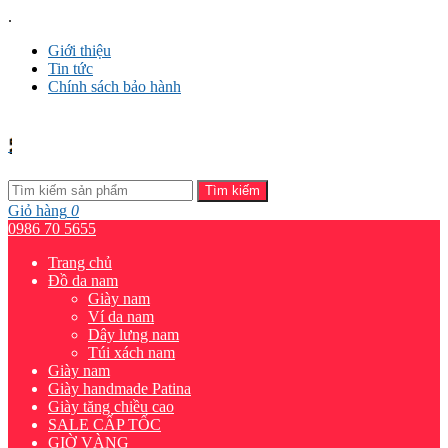
.
Giới thiệu
Tin tức
Chính sách bảo hành
Tìm kiếm
Giỏ hàng
0
0986 70 5655
Trang chủ
Đồ da nam
Giày nam
Ví da nam
Dây lưng nam
Túi xách nam
Giày nam
Giày handmade Patina
Giày tăng chiều cao
SALE CẤP TỐC
GIỜ VÀNG