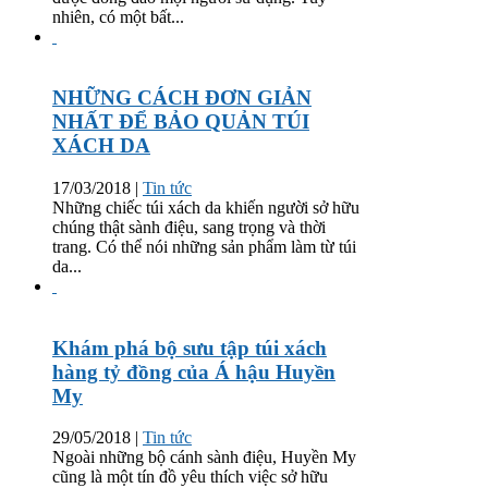
nhiên, có một bất...
NHỮNG CÁCH ĐƠN GIẢN
NHẤT ĐỂ BẢO QUẢN TÚI
XÁCH DA
17/03/2018
|
Tin tức
Những chiếc túi xách da khiến người sở hữu
chúng thật sành điệu, sang trọng và thời
trang. Có thể nói những sản phẩm làm từ túi
da...
Khám phá bộ sưu tập túi xách
hàng tỷ đồng của Á hậu Huyền
My
29/05/2018
|
Tin tức
Ngoài những bộ cánh sành điệu, Huyền My
cũng là một tín đồ yêu thích việc sở hữu