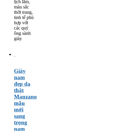
lịch lãm,
màu sắc
thời trang,
tinh tế phù
hợp với
các quý
ông sành
giày
Giày
nam
đẹp da
thật
Manzano
mẫu
mới
sang
trọng
nam