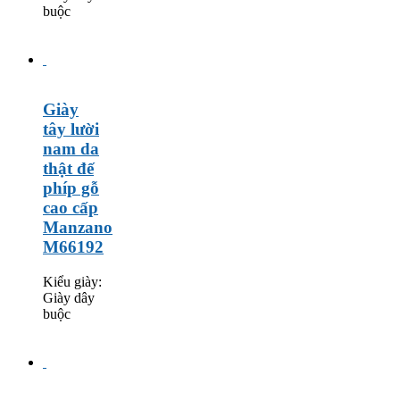
buộc
Giày
tây lười
nam da
thật đế
phíp gỗ
cao cấp
Manzano
M66192
Kiểu giày:
Giày dây
buộc