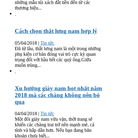
những mẫu túi xách đắt tiền đến từ các
thương hiệu...
Cách chọn thắt lưng nam hợp lý
05/04/2018
|
Tin tức
Đã từ lâu, thắt lưng nam là một trong những
phụ kiện cơ bản đóng vai trò cực kỳ quan
trọng đối với hầu hết các quý ông.Giữa
muôn trùng...
Xu hướng giày nam hot nhất năm
2018 mà các chàng không nên bỏ
qua
04/04/2018
|
Tin tức
Một đôi giày nam vừa vặn, thời trang sẽ
khiến các chàng trai trở nên mạnh mẽ, cá
tính và hấp dẫn hơn. Nếu bạn đang băn
khoăn chưa biết...