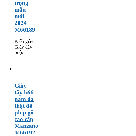
trọng
mẫu
mới
2024
M66189
Kiểu giày:
Giày dây
buộc
Giày
tây lười
nam da
thật đế
phíp gỗ
cao cấp
Manzano
M66192