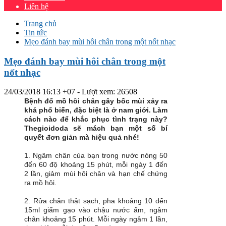
Liên hệ
Trang chủ
Tin tức
Mẹo đánh bay mùi hôi chân trong một nốt nhạc
Mẹo đánh bay mùi hôi chân trong một
nốt nhạc
24/03/2018 16:13 +07
- Lượt xem: 26508
Bệnh đổ mồ hôi chân gây bốc mùi xảy ra
khá phổ biến, đặc biệt là ở nam giới. Làm
cách nào để khắc phục tình trạng này?
Thegioidoda sẽ mách bạn một số bí
quyết đơn giản mà hiệu quả nhé!
1. Ngâm chân của bạn trong nước nóng 50
đến 60 độ khoảng 15 phút, mỗi ngày 1 đến
2 lần, giảm mùi hôi chân và hạn chế chứng
ra mồ hôi.
2. Rửa chân thật sạch, pha khoảng 10 đến
15ml giấm gạo vào chậu nước ấm, ngâm
chân khoảng 15 phút. Mỗi ngày ngâm 1 lần,