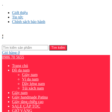
.
Giới thiệu
Tin tức
Chính sách bảo hành
Tìm kiếm
Giỏ hàng
0
0986 70 5655
Trang chủ
Đồ da nam
Giày nam
Ví da nam
Dây lưng nam
Túi xách nam
Giày nam
Giày handmade Patina
Giày tăng chiều cao
SALE CẤP TỐC
GIỜ VÀNG