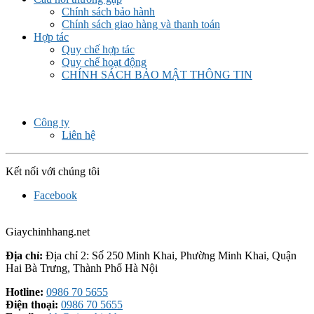
Chính sách bảo hành
Chính sách giao hàng và thanh toán
Hợp tác
Quy chế hợp tác
Quy chế hoạt động
CHÍNH SÁCH BẢO MẬT THÔNG TIN
Công ty
Liên hệ
Kết nối với chúng tôi
Facebook
Giaychinhhang.net
Địa chỉ:
Địa chỉ 2: Số 250 Minh Khai, Phường Minh Khai, Quận
Hai Bà Trưng, Thành Phố Hà Nội
Hotline:
0986 70 5655
Điện thoại:
0986 70 5655