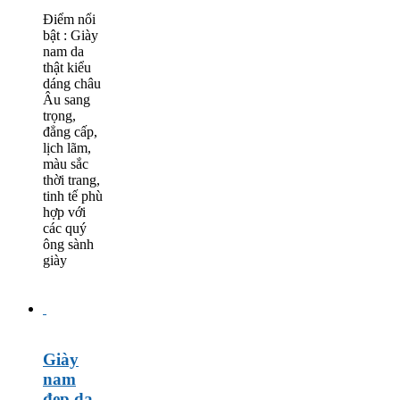
Điểm nổi
bật : Giày
nam da
thật kiểu
dáng châu
Âu sang
trọng,
đẳng cấp,
lịch lãm,
màu sắc
thời trang,
tinh tế phù
hợp với
các quý
ông sành
giày
Giày
nam
đẹp da