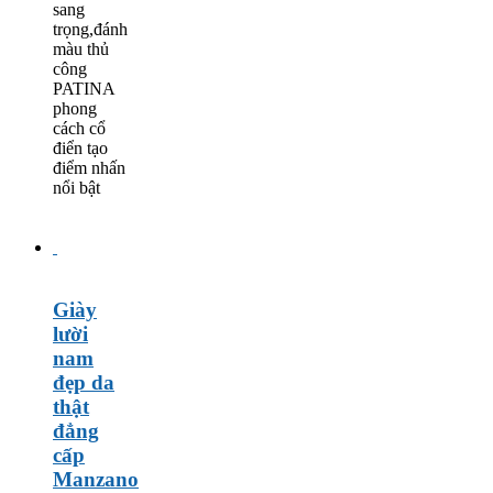
sang
trọng,đánh
màu thủ
công
PATINA
phong
cách cổ
điển tạo
điểm nhấn
nổi bật
Giày
lười
nam
đẹp da
thật
đẳng
cấp
Manzano