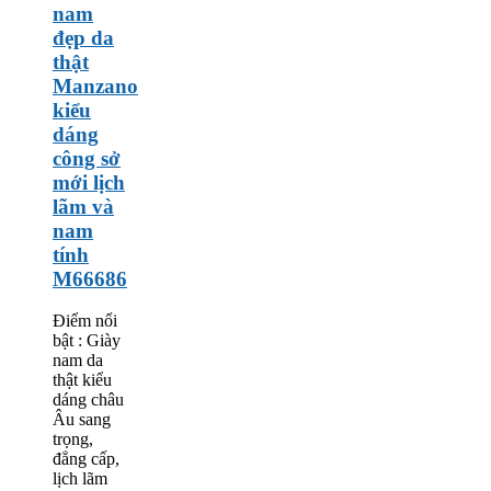
nam
đẹp da
thật
Manzano
kiểu
dáng
công sở
mới lịch
lãm và
nam
tính
M66686
Điểm nổi
bật : Giày
nam da
thật kiểu
dáng châu
Âu sang
trọng,
đẳng cấp,
lịch lãm