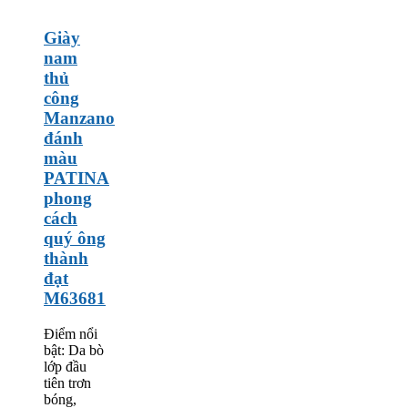
Giày
nam
thủ
công
Manzano
đánh
màu
PATINA
phong
cách
quý ông
thành
đạt
M63681
Điểm nổi
bật: Da bò
lớp đầu
tiên trơn
bóng,