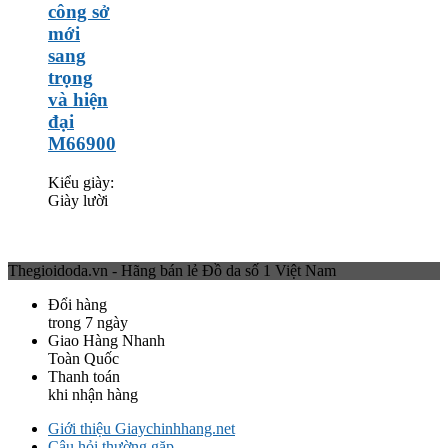
công sở
mới
sang
trọng
và hiện
đại
M66900
Kiểu giày:
Giày lười
Thegioidoda.vn - Hãng bán lẻ Đồ da số 1 Việt Nam
Đổi hàng
trong 7 ngày
Giao Hàng Nhanh
Toàn Quốc
Thanh toán
khi nhận hàng
Giới thiệu Giaychinhhang.net
Câu hỏi thường gặp