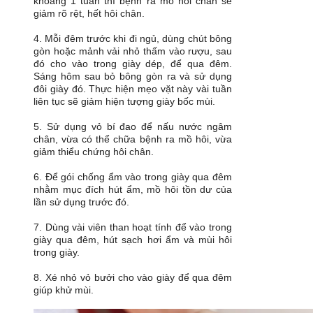
khoảng 1 tuần thì bệnh ra mồ hôi chân sẽ
giảm rõ rệt, hết hôi chân.
4. Mỗi đêm trước khi đi ngủ, dùng chút bông
gòn hoặc mảnh vải nhỏ thấm vào rượu, sau
đó cho vào trong giày dép, để qua đêm.
Sáng hôm sau bỏ bông gòn ra và sử dụng
đôi giày đó. Thực hiện mẹo vặt này vài tuần
liên tục sẽ giảm hiện tượng giày bốc mùi.
5. Sử dụng vỏ bí đao để nấu nước ngâm
chân, vừa có thể chữa bệnh ra mồ hôi, vừa
giảm thiểu chứng hôi chân.
6. Để gói chống ẩm vào trong giày qua đêm
nhằm mục đích hút ẩm, mồ hôi tồn dư của
lần sử dụng trước đó.
7. Dùng vài viên than hoạt tính để vào trong
giày qua đêm, hút sạch hơi ẩm và mùi hôi
trong giày.
8. Xé nhỏ vỏ bưởi cho vào giày để qua đêm
giúp khử mùi.