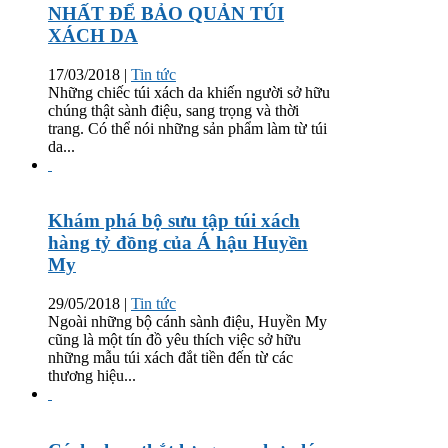
NHẤT ĐỂ BẢO QUẢN TÚI
XÁCH DA
17/03/2018
|
Tin tức
Những chiếc túi xách da khiến người sở hữu
chúng thật sành điệu, sang trọng và thời
trang. Có thể nói những sản phẩm làm từ túi
da...
Khám phá bộ sưu tập túi xách
hàng tỷ đồng của Á hậu Huyền
My
29/05/2018
|
Tin tức
Ngoài những bộ cánh sành điệu, Huyền My
cũng là một tín đồ yêu thích việc sở hữu
những mẫu túi xách đắt tiền đến từ các
thương hiệu...