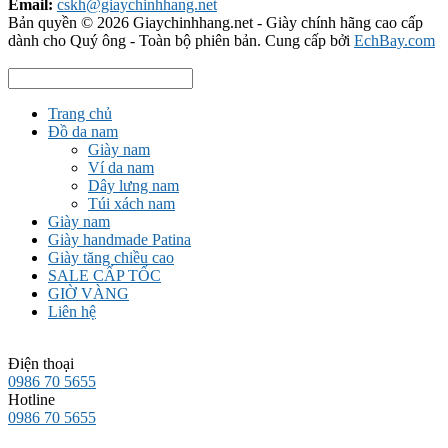
Email:
cskh@giaychinhhang.net
Bản quyền © 2026
Giaychinhhang.net - Giày chính hãng cao cấp
dành cho Quý ông
- Toàn bộ phiên bản.
Cung cấp bởi
EchBay.com
Trang chủ
Đồ da nam
Giày nam
Ví da nam
Dây lưng nam
Túi xách nam
Giày nam
Giày handmade Patina
Giày tăng chiều cao
SALE CẤP TỐC
GIỜ VÀNG
Liên hệ
Điện thoại
0986 70 5655
Hotline
0986 70 5655