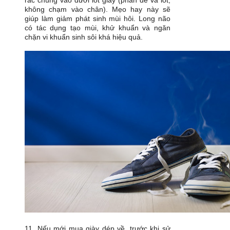
rắc chúng vào dưới lót giày (phần đế và lót,
không chạm vào chân). Mẹo hay này sẽ
giúp làm giảm phát sinh mùi hôi. Long não
có tác dụng tạo mùi, khử khuẩn và ngăn
chặn vi khuẩn sinh sôi khá hiệu quả.
11. Nếu mới mua giày dép về, trước khi sử