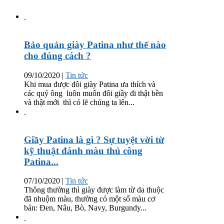
Bảo quản giày Patina như thế nào
cho đúng cách ?
09/10/2020
|
Tin tức
Khi mua được đôi giày Patina ưa thích và
các quý ông luôn muốn đôi giầy đi thật bền
và thật mới thì có lẽ chúng ta lên...
Giầy Patina là gì ? Sự tuyệt vời từ
kỹ thuật đánh màu thủ công
Patina...
07/10/2020
|
Tin tức
Thông thường thì giày được làm từ da thuộc
đã nhuộm màu, thường có một số màu cơ
bản: Đen, Nâu, Bò, Navy, Burgundy...