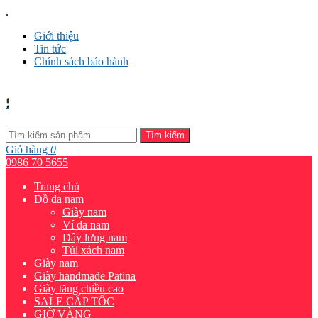
.
Giới thiệu
Tin tức
Chính sách bảo hành
Tìm kiếm
Giỏ hàng
0
0986 70 5655
Trang chủ
Đồ da nam
Giày nam
Ví da nam
Dây lưng nam
Túi xách nam
Giày nam
Giày handmade Patina
Giày tăng chiều cao
SALE CẤP TỐC
GIỜ VÀNG