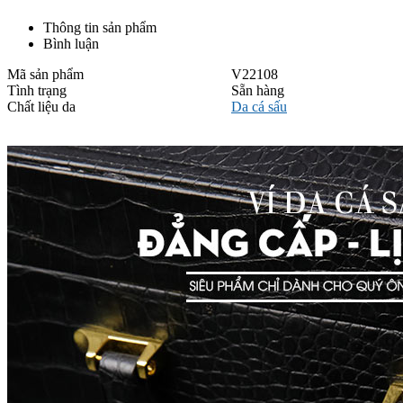
Thông tin sản phẩm
Bình luận
Mã sản phẩm
V22108
Tình trạng
Sẵn hàng
Chất liệu da
Da cá sấu